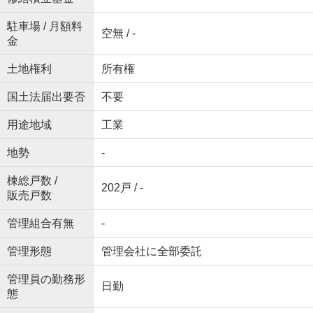
駐車場 / 月額料
空無 / -
金
土地権利
所有権
国土法届出要否
不要
用途地域
工業
地勢
-
棟総戸数 /
202戸 / -
販売戸数
管理組合有無
-
管理形態
管理会社に全部委託
管理員の勤務形
日勤
態