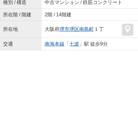
種別 / 構造
中古マンション / 鉄筋コンクリート
所在階 / 階建
2階 / 14階建
所在地
大阪府
堺市堺区
南島町
１丁
交通
南海本線
「
七道
」駅 徒歩9分