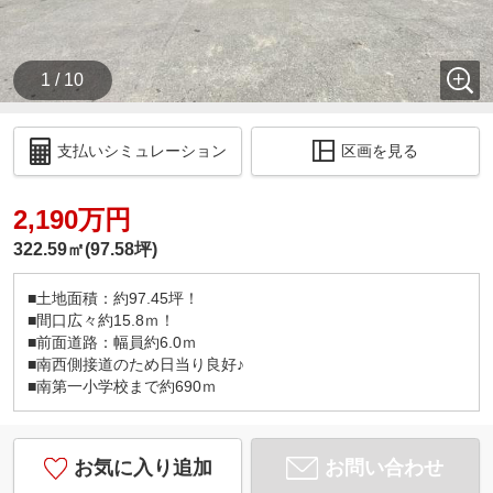
1 / 10
支払いシミュレーション
区画を見る
2,190万円
322.59㎡(97.58坪)
■土地面積：約97.45坪！
■間口広々約15.8ｍ！
■前面道路：幅員約6.0ｍ
■南西側接道のため日当り良好♪
■南第一小学校まで約690ｍ
お気に入り追加
お問い合わせ