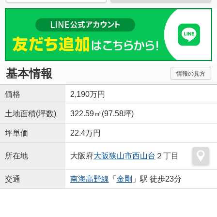
基本情報
情報の見方
価格
2,190万円
土地面積(坪数)
322.59㎡(97.58坪)
坪単価
22.4万円
所在地
大阪府
大阪狭山市
西山台
２丁目
交通
南海高野線
「
金剛
」駅 徒歩23分