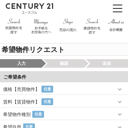
希望物件リクエスト
入力
確認
送信
ご希望条件
価格【売買物件】
任意
賃料【賃貸物件】
任意
希望物件種別
任意
希望住所
任意