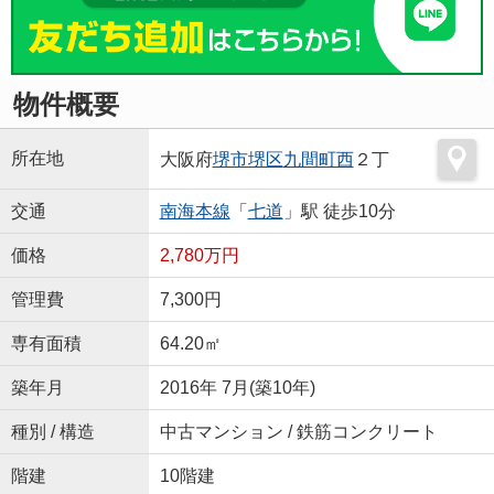
物件概要
所在地
大阪府
堺市堺区
九間町西
２丁
交通
南海本線
「
七道
」駅 徒歩10分
価格
2,780万円
管理費
7,300円
専有面積
64.20㎡
築年月
2016年 7月(築10年)
種別 / 構造
中古マンション / 鉄筋コンクリート
階建
10階建