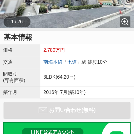
1 / 26
基本情報
価格
2,780万円
交通
南海本線
「
七道
」駅 徒歩10分
間取り
3LDK(64.20㎡)
(専有面積)
築年月
2016年 7月(築10年)
お問い合わせ(無料)