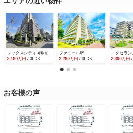
エリアの近い物件
レックスシティ堺駅前
ファミール堺
エクセラン
3,180
万
円
/ 3LDK
2,280
万
円
/ 3LDK
2,390
万
円
お客様の声