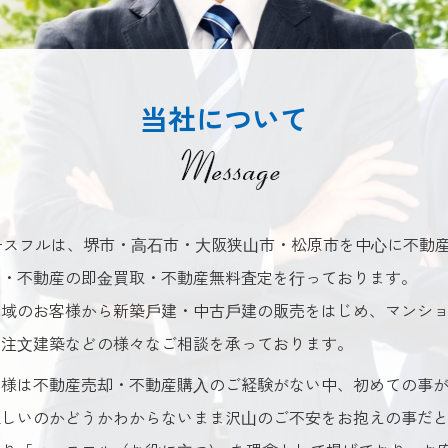
当社について
21ユースフルは、堺市・⾼⽯市・⼤阪狭⼭市・松原市を中⼼に不動
売・不動産の即⾦買取・不動産無料査定を⾏っております。
地域のお客様から新築⼾建・中古⼾建の販売をはじめ、マンシ
・注⽂建築などの様々なご相談を承っております。
客様は不動産売却・不動産購⼊のご経験がない中、初めての事
正しいのかどうかわからないまま沢⼭のご不安をお抱えの事だ