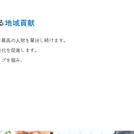
る
地域貢献
に最⾼の⼈財を輩出し続けます。
美化を促進します。
ップを組み、