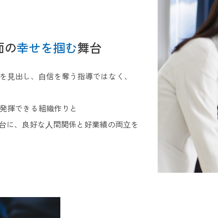
面の
幸せを掴む
舞台
を⾒出し、⾃信を奪う指導ではなく、
発揮できる組織作りと
⼟台に、良好な⼈間関係と好業績の両⽴を