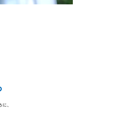
つ
めに、