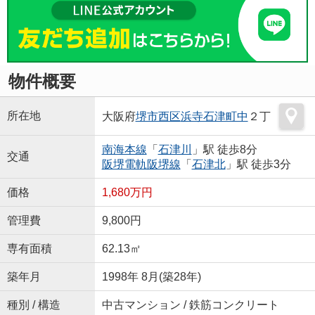
物件概要
所在地
大阪府
堺市西区
浜寺石津町中
２丁
南海本線
「
石津川
」駅 徒歩8分
交通
阪堺電軌阪堺線
「
石津北
」駅 徒歩3分
価格
1,680万円
管理費
9,800円
専有面積
62.13㎡
築年月
1998年 8月(築28年)
種別 / 構造
中古マンション / 鉄筋コンクリート