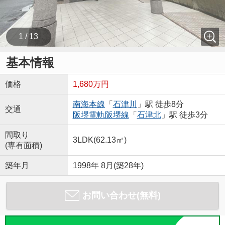
1 / 13
基本情報
価格
1,680万円
南海本線
「
石津川
」駅 徒歩8分
交通
阪堺電軌阪堺線
「
石津北
」駅 徒歩3分
間取り
3LDK(62.13㎡)
(専有面積)
築年月
1998年 8月(築28年)
お問い合わせ(無料)