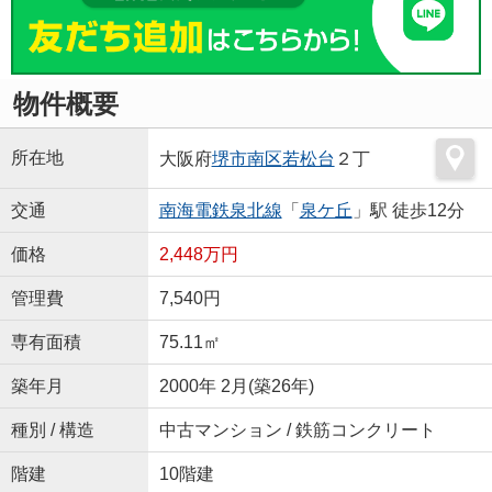
物件概要
所在地
大阪府
堺市南区
若松台
２丁
交通
南海電鉄泉北線
「
泉ケ丘
」駅 徒歩12分
価格
2,448万円
管理費
7,540円
専有面積
75.11㎡
築年月
2000年 2月(築26年)
種別 / 構造
中古マンション / 鉄筋コンクリート
階建
10階建