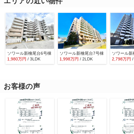
エリアの近い物件
ソワール新檜尾台6号棟
ソワール新檜尾台7号棟
1,980
万
円
/ 3LDK
1,998
万
円
/ 2LDK
2,798
万
円
お客様の声