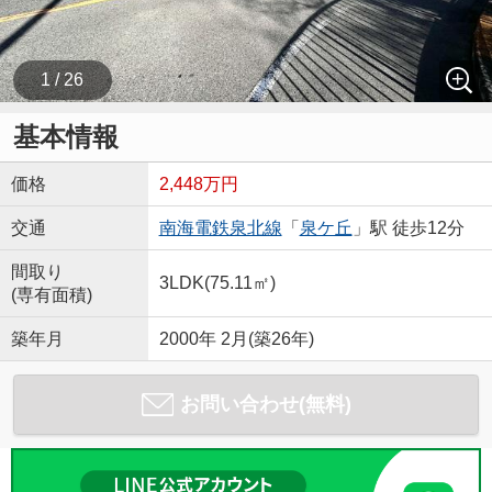
1 / 26
基本情報
価格
2,448万円
交通
南海電鉄泉北線
「
泉ケ丘
」駅 徒歩12分
間取り
3LDK(75.11㎡)
(専有面積)
築年月
2000年 2月(築26年)
お問い合わせ(無料)