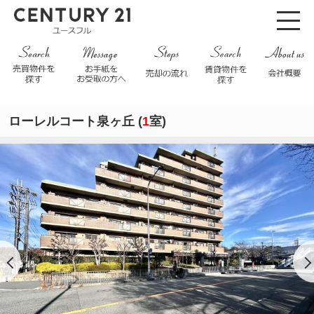
ローレルコート泉ヶ丘 (
1
室)