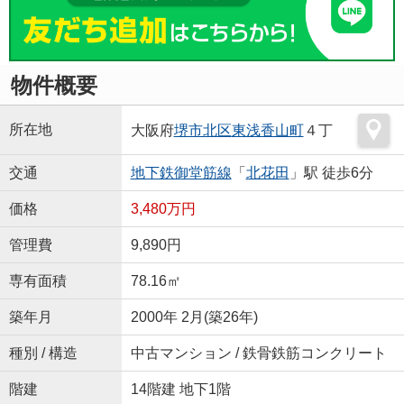
物件概要
所在地
大阪府
堺市北区
東浅香山町
４丁
交通
地下鉄御堂筋線
「
北花田
」駅 徒歩6分
価格
3,480万円
管理費
9,890円
専有面積
78.16㎡
築年月
2000年 2月(築26年)
種別 / 構造
中古マンション / 鉄骨鉄筋コンクリート
階建
14階建 地下1階