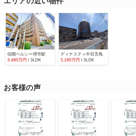
エリアの近い物件
信開ベルシー堺市駅
ディナスティ中百舌鳥
3,480
万
円
/ 3LDK
3,180
万
円
/ 3LDK
お客様の声