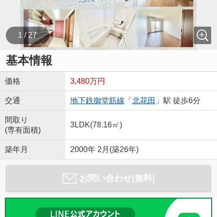
1 / 27
基本情報
価格
3,480万円
交通
地下鉄御堂筋線
「
北花田
」駅 徒歩6分
間取り
3LDK(78.16㎡)
(専有面積)
築年月
2000年 2月(築26年)
お問い合わせ(無料)