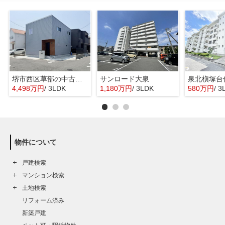
堺市西区草部の中古一戸建
サンロード大泉
泉北槇塚台
4,498万円
/ 3LDK
1,180万円
/ 3LDK
580万円
/ 3
物件について
戸建検索
マンション検索
土地検索
リフォーム済み
新築戸建