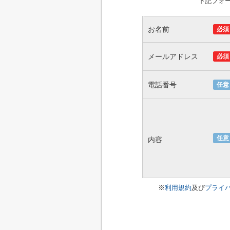
下記フォ
お名前
必須
メールアドレス
必須
電話番号
任意
任意
内容
※
利用規約
及び
プライ