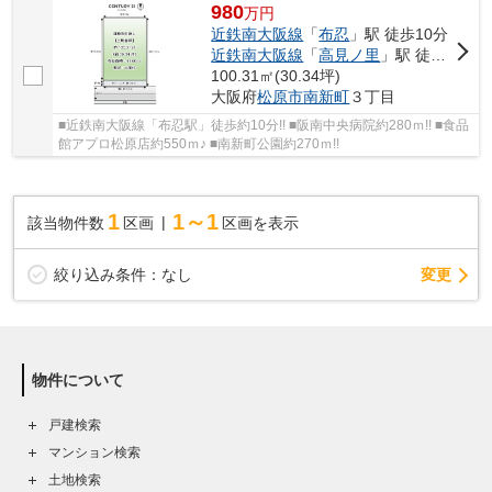
980
万
円
近鉄南大阪線
「
布忍
」駅 徒歩10分
近鉄南大阪線
「
高見ノ里
」駅 徒歩14分
100.31㎡(30.34坪)
大阪府
松原市
南新町
３丁目
■近鉄南大阪線「布忍駅」徒歩約10分!! ■阪南中央病院約280ｍ!! ■食品
館アプロ松原店約550ｍ♪ ■南新町公園約270ｍ!!
1
1～1
該当物件数
区画
区画を表示
変更
絞り込み条件：
なし
物件について
戸建検索
マンション検索
土地検索