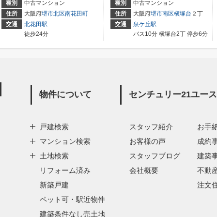
種別
中古マンション
種別
中古マンション
住所
大阪府
堺市北区
南花田町
住所
大阪府
堺市南区
槇塚台
２丁
交通
北花田駅
交通
泉ケ丘駅
徒歩24分
バス10分 槇塚台2丁 停歩6分
物件について
センチュリー21ユー
戸建検索
スタッフ紹介
お手
マンション検索
お客様の声
成約
土地検索
スタッフブログ
建築
リフォーム済み
会社概要
不動
新築戸建
注文
ペット可・駅近物件
建築条件なし売土地