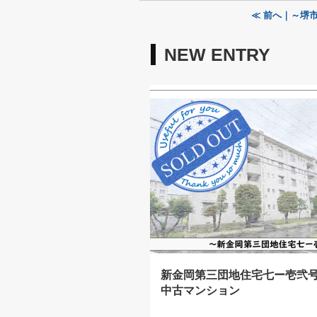
≪ 前へ｜～堺
NEW ENTRY
新金岡第三団地住宅七ー壱弐
中古マンション