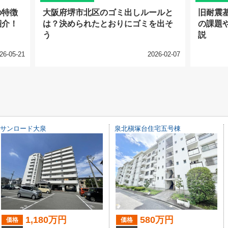
の特徴
大阪府堺市北区のゴミ出しルールと
旧耐震
紹介！
は？決められたとおりにゴミを出そ
の課題
う
説
26-05-21
2026-02-07
サンロード大泉
泉北槇塚台住宅五号棟
1,180万円
580万円
価格
価格