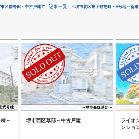
記事一覧
市東区南野田～中古戸建て
～堺市北区東上野芝町・E号地～新築
号棟～
堺市西区草部～中古戸建
ライオ
ンショ