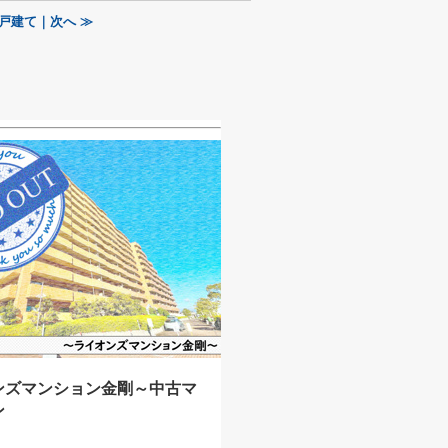
戸建て｜次へ ≫
ンズマンション金剛～中古マ
ン