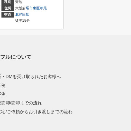
種別
売地
住所
大阪府
堺市東区
草尾
交通
北野田駅
徒歩18分
スフルについて
紙・DMを受け取られたお客様へ
事例
事例
産売却/売却までの流れ
住宅/ご依頼からお引き渡しまでの流れ