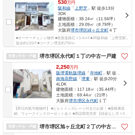
530
万
円
阪和線
「
上野芝
」駅 徒歩13分
3DK
建物面積：38.24㎡（11.56坪）
土地面積：29.09㎡（8.79坪）
大阪府
堺市堺区
緑ヶ丘北町
４丁
■オーナーチェンジ物件 ■前面道路広々5.4ｍ!! ■JR阪和線「上野芝駅」
徒歩約13分!! ■コーナン堺店約750ｍ
堺市堺区永代町１丁の中古一戸建
売買 | 中古一戸建
2,250
万
円
阪堺電軌阪堺線
「
寺地町
」駅 徒歩12分
南海高野線
「
堺東
」駅 徒歩20分
4LDK
建物面積：117.18㎡（35.44坪）
土地面積：69.44㎡（21坪）
大阪府
堺市堺区
永代町
１丁
【即日内覧可能物件】 ■ビルトインガレージ付きのお家！ ■屋根裏収
納、ウォークインクローゼットあり ■周辺環境充実 【頭金なし月々5万
円台～】
堺市堺区旭ヶ丘北町２丁の中古一戸建
売買 | 中古一戸建