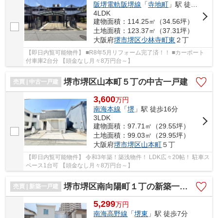
阪堺電軌阪堺線
「
寺地町
」駅 徒歩5分
4LDK
建物面積：114.25㎡（34.56坪）
土地面積：123.37㎡（37.31坪）
大阪府
堺市堺区
少林寺町東
２丁
【即日内覧可能物件】 ■R8年5月リフォーム完了済！！ ■カーポート
付車庫2台分 【頭金なし月々8万円台～】
堺市堺区山本町５丁の中古一戸建
売買 | 中古一戸建
3,600
万
円
南海本線
「
堺
」駅 徒歩16分
3LDK
建物面積：97.71㎡（29.55坪）
土地面積：99.03㎡（29.95坪）
大阪府
堺市堺区
山本町
５丁
【即日内覧可能物件】 令和3年築！築浅物件！ LDK広々20帖！ 駐車ス
ペース1台可 【頭金なし月々8万円台～】
堺市堺区南向陽町１丁の新築一戸建
売買 | 新築一戸建
5,299
万
円
南海高野線
「
堺東
」駅 徒歩7分