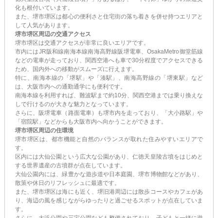
化も根付いています。
また、堺市堺区は都心の便利さと住宅街の落ち着きを併せ持つエリアと
して人気があります。
堺市堺区周辺の交通アクセス
堺市堺区は交通アクセスが非常に良いエリアです。
市内にはJR阪和線南海本線南海高野線阪堺電車、OsakaMetro御堂筋線
などの電車が走っており、関西空港へも車で30分程度でアクセスできる
ため、国内外への移動がスムーズに行えます。
特に、南海本線の「堺駅」や「湊駅」、南海高野線の「堺東駅」など
は、大阪市内への通勤通学にも便利です。
南海本線を利用すれば、難波駅まで約10分、関西空港までは乗り換えな
しで行けるのが大きな魅力となっています。
さらに、阪堺電車（路面電車）も堺市内を走っており、「大小路駅」や
「宿院駅」などからも大阪市内へ向かうことができます。
堺市堺区周辺の住環境
堺市堺区は、都市機能と自然のバランスが取れた住みやすいエリアで
す。
区内には大仙公園という広大な公園があり、仁徳天皇陵古墳をはじめと
する世界遺産の古墳群が点在しています。
大仙公園内には、緑豊かな遊歩道や日本庭園、堺市博物館などがあり、
散策や休日のリフレッシュに最適です。
また、堺市堺区は海にも近く、堺旧港周辺には散歩コースやカフェがあ
り、海辺の風を感じながらゆったりと過ごせるスポットが点在していま
す。