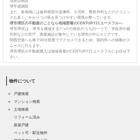
浅香山病院
堺平成病院
また、各地域には歯科医院や皮膚科、小児科、整形外科などのクリニッ
クも多く、かかりつけ医を見つけやすい環境が整っています。
堺市堺区の不動産のことなら地域密着のCENTURY21ユースフルへ
堺市堺区は、堺市を構成する7つの行政区のうちの一つで、市役所や裁
判所などの官庁、商業施設が集中している堺市の中心エリアです。
関西空港へも車で30分程度でアクセスできるため、国内外への移動がス
ムーズに行えます。
堺市堺区の不動産購入は地域密着のCENTURY21ユースフルにお任せ下
さい。
物件について
戸建検索
マンション検索
土地検索
リフォーム済み
新築戸建
ペット可・駅近物件