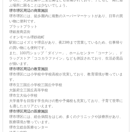
さらに、大浜公園や三宝公園なども整備されており、子どもと一緒に遊
ぶ場所に困ることは少ないでしょう。
堺市堺区周辺の商業施設
堺市堺区には、徒歩圏内に複数のスーパーマーケットがあり、日常の買
い物に便利です。
プラットプラット
堺銀座商店街
イオンモール堺鉄砲町
駅前にはイズミヤ堺店があり、夜23時まで営業しているため、仕事帰り
の買い物にも便利です。
また、100円ショップ「ダイソー」、ホームセンター「コーナン」、ド
ラッグストア「ココカラファイン」なども併設されており、生活必需品
が揃います。
堺市堺区周辺の教育施設
堺市堺区には小学校中学校高校が充実しており、教育環境が整っていま
す。
堺市立三国丘小学校三国丘中学校
大阪府立三国丘高等学校
堺市立大仙小学校
大学進学を目指す学生向けの塾や予備校も充実しており、子育て世帯に
も適したエリアといえます。
堺市堺区周辺の医療施設
堺市堺区には、総合病院をはじめ、多くのクリニックや診療所があり、
医療環境が整っています。
堺市立総合医療センター