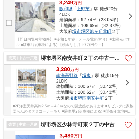
3,249
万
円
阪和線
「
上野芝
」駅 徒歩20分
4LDK
建物面積：92.74㎡（28.05坪）
土地面積：108.69㎡（32.87坪）
大阪府
堺市堺区
旭ヶ丘北町
２丁
【即日内覧可能物件】 ■令和１年築！オール電化住宅！ ■太陽光パネ
ル ■駐車2台(車種による) 【頭金なし月々7万円台～】
堺市堺区南安井町２丁の中古一戸建
売買 | 中古一戸建
3,280
万
円
南海高野線
「
堺東
」駅 徒歩15分
2LDK
建物面積：100.57㎡（30.42坪）
土地面積：100.62㎡（30.43坪）
大阪府
堺市堺区
南安井町
２丁
■2F洋室天井高約2.5ｍ～4.3ｍなので開放感があります ■リビングに家族
団らんのタタミコーナーあり ■駐車場2台(車種による) ■開発分譲地内、
前面道路約6.7ｍ！車の出し入れ楽々
堺市堺区少林寺町東２丁の中古一戸建
売買 | 中古一戸建
3,480
万
円