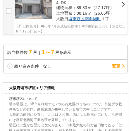
4LDK
建物面積：89.83㎡（27.17坪）
土地面積：88.16㎡（26.66坪）
大阪府
堺市堺区
南向陽町
１丁
【即日内覧可】 ■R8年7月完成新築物件！ ■堺東駅徒歩7分 【頭金なし
月々12万円台～】
7
1～7
該当物件数
戸
戸を表示
変更
絞り込み条件：
なし
大阪府堺市堺区エリア情報
堺市堺区について
堺市堺区は、堺市を構成する7つの行政区のうちの一つで、市役所や裁
判所などの官庁、商業施設が集中している堺市の中心エリアです。
大阪府の南部に位置し、北には大和川、西には大阪湾が広がり、沿岸部
には堺泉北臨海工業地帯が発展しています。
堺区には豊かな歴史と文化があり、日本最大級の前方後円墳である「仁
徳天皇陵古墳（大仙陵古墳）」があるほか、「千利休」ゆかりの茶道文