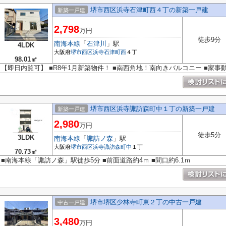
堺市西区浜寺石津町西４丁の新築一戸建
新築一戸建
2,798
万円
徒歩9分
南海本線
「
石津川
」駅
4LDK
大阪府
堺市西区
浜寺石津町西
４丁
98.01㎡
【即日内覧可】 ■R8年1月新築物件！ ■南西角地！南向きバルコニー ■家事
堺市西区浜寺諏訪森町中１丁の新築一戸建
新築一戸建
2,980
万円
徒歩5分
3LDK
南海本線
「
諏訪ノ森
」駅
大阪府
堺市西区
浜寺諏訪森町中
１丁
70.73㎡
■南海本線「諏訪ノ森」駅徒歩5分 ■前面道路約4ｍ ■間口約6.1ｍ
堺市堺区少林寺町東２丁の中古一戸建
中古一戸建
3,480
万円