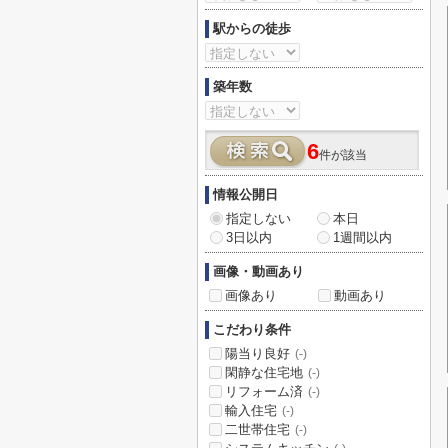
駅からの徒歩
築年数
6
件が該当
情報公開日
指定しない
本日
3日以内
1週間以内
画像・動画あり
画像あり
動画あり
こだわり条件
陽当り良好
(-)
閑静な住宅地
(-)
リフォーム済
(-)
輸入住宅
(-)
二世帯住宅
(-)