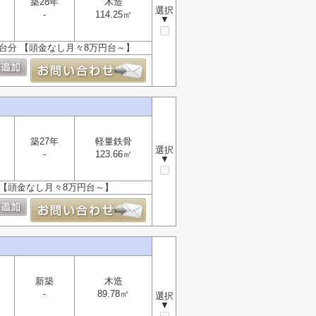
築28年
木造
選択
-
114.25㎡
▼
2台分 【頭金なし月々8万円台～】
築27年
軽量鉄骨
選択
-
123.66㎡
▼
 【頭金なし月々8万円台～】
新築
木造
-
89.78㎡
選択
▼