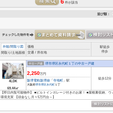
6
件が該当
並び順：
外観
/
間取り図
価格
駅徒歩
停歩
交通 / 所在地
間取り/土地面積
堺市堺区永代町１丁の中古一戸建
中古一戸建
2,250
万円
徒歩12分
阪堺電軌阪堺線
「
寺地町
」駅
4LDK
大阪府
堺市堺区
永代町
１丁
69.44㎡
【即日内覧可能物件】 ■ビルトインガレージ付きのお家！ ■屋根裏収納、ウ
環境充実 【頭金なし月々5万円台～】