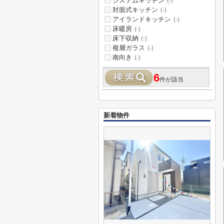
システムキッチン
(-)
対面式キッチン
(-)
アイランドキッチン
(-)
床暖房
(-)
床下収納
(-)
複層ガラス
(-)
南向き
(-)
6
件が該当
新着物件