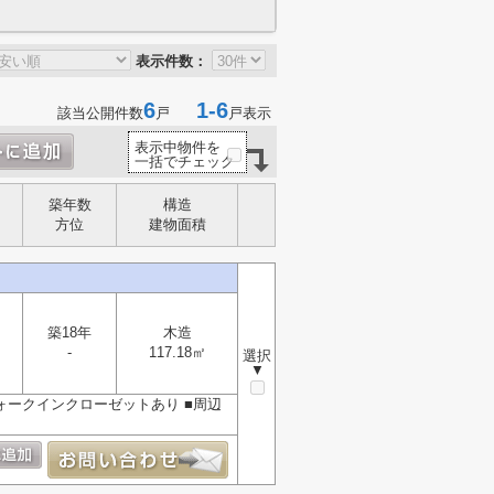
表示件数：
6
1-6
該当公開件数
戸
戸表示
表示中物件を
一括でチェック
築年数
構造
方位
建物面積
築18年
木造
-
117.18㎡
選択
▼
ォークインクローゼットあり ■周辺