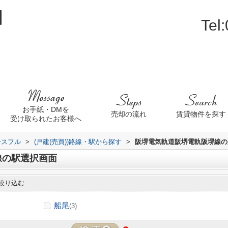
Tel
お手紙・DMを
売却の流れ
賃貸物件を探す
受け取られたお客様へ
ースフル
>
(戸建(売買))路線・駅から探す
>
阪堺電気軌道阪堺電軌阪堺線の戸
線の駅選択画面
絞り込む
船尾
(3)