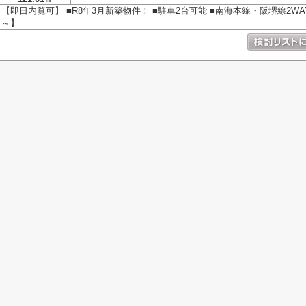
【即日内覧可】 ■R8年3月新築物件！ ■駐車2台可能 ■南海本線・阪堺線2W
～】