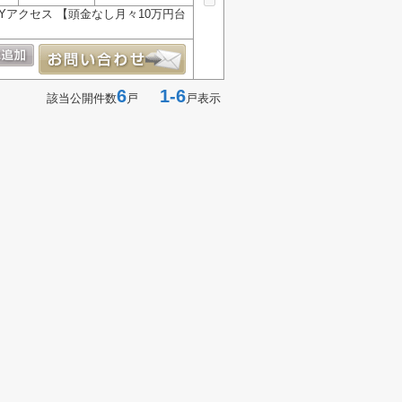
AYアクセス 【頭金なし月々10万円台
6
1-6
該当公開件数
戸
戸表示