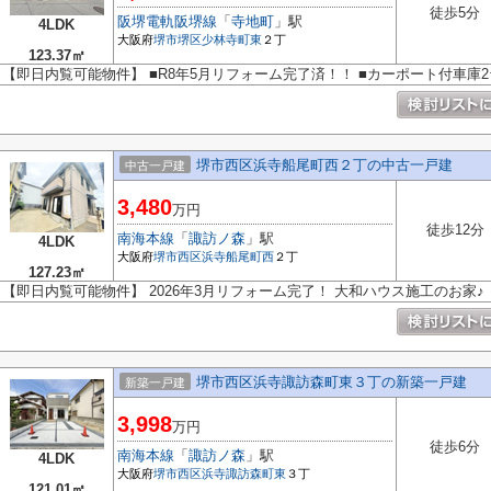
徒歩5分
阪堺電軌阪堺線
「
寺地町
」駅
4LDK
大阪府
堺市堺区
少林寺町東
２丁
123.37㎡
【即日内覧可能物件】 ■R8年5月リフォーム完了済！！ ■カーポート付車庫
堺市西区浜寺船尾町西２丁の中古一戸建
中古一戸建
3,480
万円
徒歩12分
南海本線
「
諏訪ノ森
」駅
4LDK
大阪府
堺市西区
浜寺船尾町西
２丁
127.23㎡
【即日内覧可能物件】 2026年3月リフォーム完了！ 大和ハウス施工のお家♪
堺市西区浜寺諏訪森町東３丁の新築一戸建
新築一戸建
3,998
万円
徒歩6分
南海本線
「
諏訪ノ森
」駅
4LDK
大阪府
堺市西区
浜寺諏訪森町東
３丁
121.01㎡