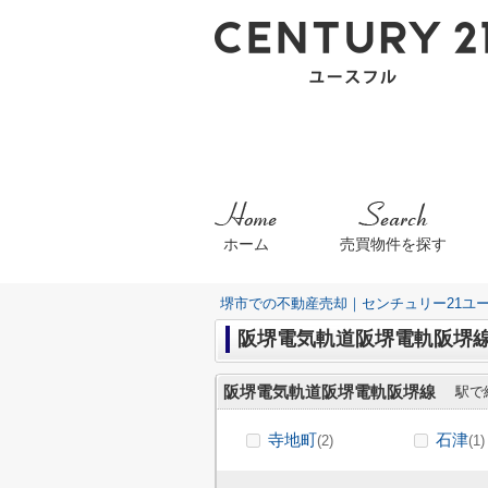
ホーム
売買物件を探す
堺市での不動産売却｜センチュリー21ユ
阪堺電気軌道阪堺電軌阪堺
阪堺電気軌道阪堺電軌阪堺線
駅で
寺地町
石津
(2)
(1)