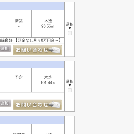
新築
木造
選択
-
93.56㎡
▼
動線良好 【頭金なし月々8万円台～】
予定
木造
選択
-
101.44㎡
▼