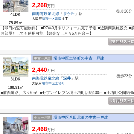
2,268
万円
徒歩20分
南海電鉄泉北線
「
泉ケ丘
」駅
4LDK
大阪府
堺市中区
深阪
４丁
75.89㎡
【即日内覧可能物件】 ■R7年9月末リフォーム完了予定 ■近隣商業施設充 ■
お部屋としても使用可能 【頭金なし月々5万円台～】
堺市中区土塔町の中古一戸建
中古一戸建
2,440
万円
徒歩23分
南海電鉄泉北線
「
深井
」駅
3LDK
大阪府
堺市中区
土塔町
100.91㎡
■前面道路、広々6ｍ!! ■セブンイレブン堺土塔町店約100ｍ ■土塔町公園約45
堺市中区八田北町の中古一戸建
中古一戸建
2,468
万円