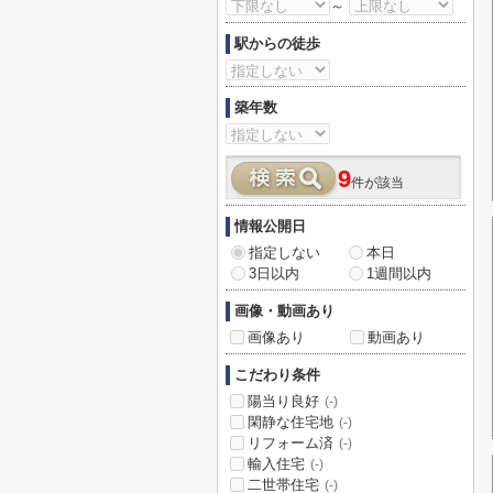
～
駅からの徒歩
築年数
9
件が該当
情報公開日
指定しない
本日
3日以内
1週間以内
画像・動画あり
画像あり
動画あり
こだわり条件
陽当り良好
(-)
閑静な住宅地
(-)
リフォーム済
(-)
輸入住宅
(-)
二世帯住宅
(-)