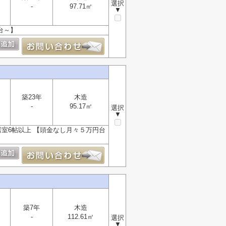
選択
-
97.71㎡
▼
台～】
築23年
木造
-
95.17㎡
選択
▼
居室6帖以上 【頭金なし月々５万円台
築7年
木造
-
112.61㎡
選択
▼