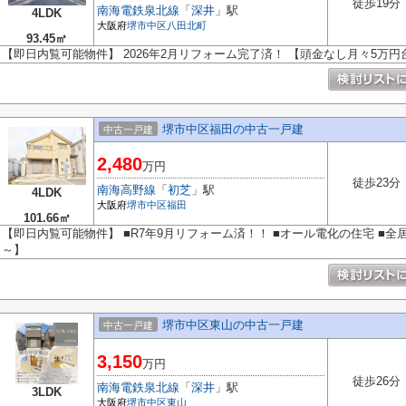
徒歩19分
南海電鉄泉北線
「
深井
」駅
4LDK
大阪府
堺市中区
八田北町
93.45㎡
【即日内覧可能物件】 2026年2月リフォーム完了済！ 【頭金なし月々5万円
堺市中区福田の中古一戸建
中古一戸建
2,480
万円
徒歩23分
南海高野線
「
初芝
」駅
4LDK
大阪府
堺市中区
福田
101.66㎡
【即日内覧可能物件】 ■R7年9月リフォーム済！！ ■オール電化の住宅 ■全
～】
堺市中区東山の中古一戸建
中古一戸建
3,150
万円
徒歩26分
南海電鉄泉北線
「
深井
」駅
3LDK
大阪府
堺市中区
東山