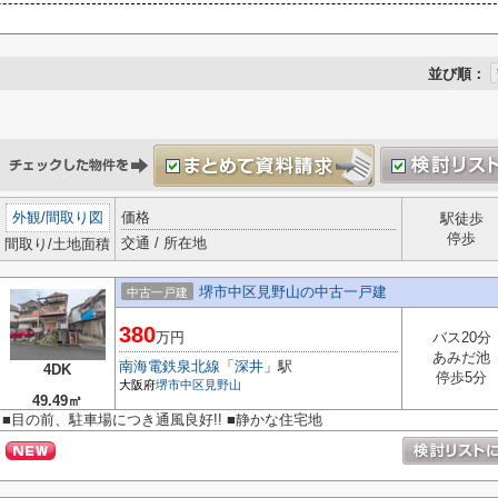
並び順：
外観
/
間取り図
価格
駅徒歩
停歩
交通 / 所在地
間取り/土地面積
堺市中区見野山の中古一戸建
中古一戸建
380
万円
バス20分
あみだ池
南海電鉄泉北線
「
深井
」駅
4DK
停歩5分
大阪府
堺市中区
見野山
49.49㎡
■目の前、駐車場につき通風良好!! ■静かな住宅地