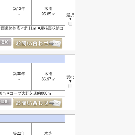
築13年
木造
-
95.85㎡
選択
▼
前面道路約広々約11ｍ ■屋根裏収納は
築30年
木造
選択
-
86.97㎡
▼
0ｍ ■コープ大野芝店約800ｍ
築22年
木造