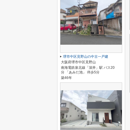
堺市中区見野山の中古一戸建
大阪府堺市中区見野山
南海電鉄泉北線「深井」駅 バス20
分 「あみだ池」 停歩5分
築46年