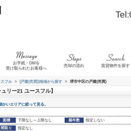
Tel
お手紙・DMを
売却の流れ
賃貸物件を探す
受け取られたお客様へ
ースフル
>
(戸建(売買))地域から探す
>
堺市中区の戸建(売買)
ュリー21 ユースフル】
細かいエリアに絞って見る。
面積
下限なし～上限なし
築年数
指定しない
間取り
指定なし