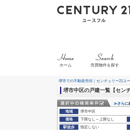
ホーム
売買物件を探す
堺市での不動産売却｜センチュリー21ユ
堺市中区の戸建一覧【センチ
≫さらに
地域
堺市中区
価格
下限なし～上限なし
駅徒歩
指定しない