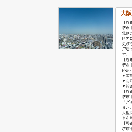
大阪
【堺
堺市
北側
区内
史跡
戸建
す。
【堺
堺市
路線
▼南
▼南
▼幹
【堺
堺市
「グ
また
大型
車を
【堺
堺市