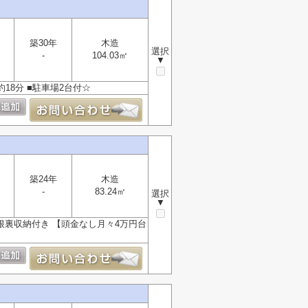
築30年
木造
選択
-
104.03㎡
▼
18分 ■駐車場2台付☆
築24年
木造
-
83.24㎡
選択
▼
屋根裏収納付き 【頭金なし月々4万円台