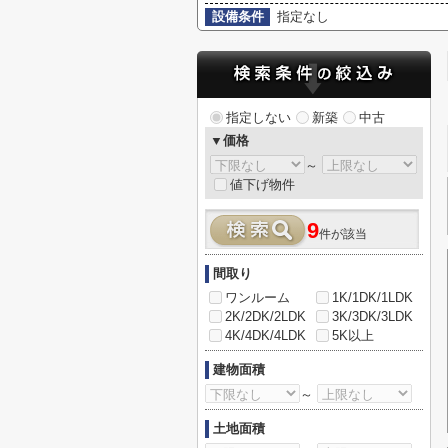
設備条件
指定なし
指定しない
新築
中古
▼価格
～
値下げ物件
9
件が該当
間取り
ワンルーム
1K/1DK/1LDK
2K/2DK/2LDK
3K/3DK/3LDK
4K/4DK/4LDK
5K以上
建物面積
～
土地面積