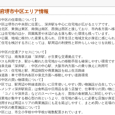
府堺市中区エリア情報
市中区の住環境について】
中区は堺市の中央部に位置し、深井駅を中心に住宅地が広がるエリアです。
は北区、東側は東区、南側は南区、西側は西区と接しており、市内各方面へ移
には住宅地のほか、田園風景や水辺のある落ち着いた環境も残っています。
や公園、地域に根付いた産業も見られ、日常生活と地域文化が身近に感じられ
て住宅を検討する方にとっては、駅周辺の利便性と郊外らしいゆとりを比較し
市中区の交通アクセスについて】
中区では、南海泉北線「深井駅」が主要な交通拠点です。
バスも利用でき、駅から離れた住宅地からの移動手段も確保しやすい環境です
海泉北線「深井駅」：中区の中心駅、大阪市内方面への乗り換えに利用可
海バス：住宅地と駅、周辺病院や商業施設を結ぶ生活路線
線道路：車で堺市内各区や泉北方面へ移動しやすい道路環境
市中区の買い物環境について】
中区では、駅周辺や幹線道路沿いに日常使いしやすい買い物施設が点在してい
ルメシティ深井駅前店」は食料品や日用品を扱う店舗で、仕事帰りの買い物に
、「コノミヤ深井店」などのスーパーもあり、普段の食材購入に対応しやすい
商業地が集中する都心型の街というより、住宅地の暮らしに必要な店舗が身近
利用すれば周辺エリアの商業施設にも足を延ばしやすく、まとめ買いと近場の
市中区の教育施設について】
中区には、市立小学校や中学校が複数配置されています。