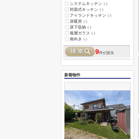
システムキッチン
(-)
対面式キッチン
(-)
アイランドキッチン
(-)
床暖房
(-)
床下収納
(-)
複層ガラス
(-)
南向き
(-)
9
件が該当
新着物件