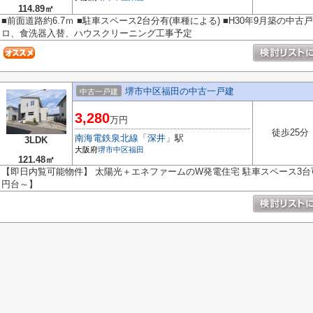
114.89㎡
■前面道路約6.7ｍ ■駐車スペース2台分有(車種による) ■H30年9月築の中古
ロ、食洗器入替、ハウスクリーニング工事予定
堺市中区福田の中古一戸建
中古一戸建
3,280
万円
徒歩25分
南海電鉄泉北線
「
深井
」駅
3LDK
大阪府
堺市中区
福田
121.48㎡
【即日内覧可能物件】 太陽光＋エネファームのW発電住宅 駐車スペース3台
円台～】