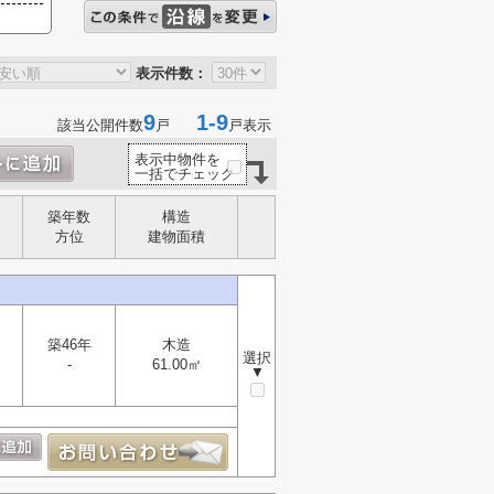
表示件数：
9
1-9
該当公開件数
戸
戸表示
表示中物件を
一括でチェック
築年数
構造
方位
建物面積
築46年
木造
選択
-
61.00㎡
▼