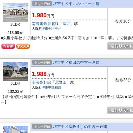
堺市中区平井の中古一戸建
中古一戸建
1,980
万円
徒歩18分
南海電鉄泉北線
「
深井
」駅
3LDK
大阪府
堺市中区
平井
113.08㎡
■久世小学校まで徒歩約1分 ■土地約34.2坪！南向き！ ■「深井駅」まで徒歩約
堺市中区福田の中古一戸建
中古一戸建
1,988
万円
徒歩33分
南海高野線
「
北野田
」駅
3LDK
大阪府
堺市中区
福田
132.23㎡
【即日内覧可能物件】 ■R8年6月リフォーム完了予定！ ■H14年7月建築 ■
～】
堺市中区深阪４丁の中古一戸建
中古一戸建