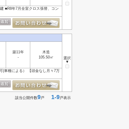
戸建 ■R8年7月全室クロス張替、コン
築11年
木造
-
105.50㎡
選択
▼
可(車種による） 【頭金なし月々7万
9
1-9
該当公開件数
戸
戸表示