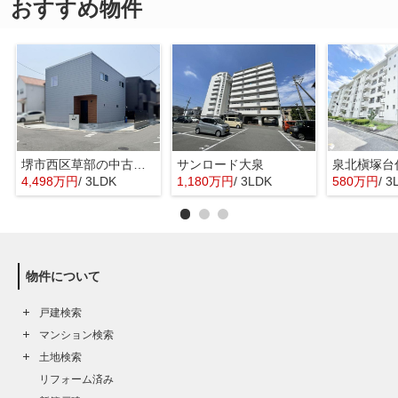
おすすめ物件
堺市西区草部の中古一戸建
サンロード大泉
泉北槇塚台
4,498万円
/ 3LDK
1,180万円
/ 3LDK
580万円
/ 3
物件について
戸建検索
マンション検索
土地検索
リフォーム済み