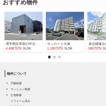
おすすめ物件
堺市西区草部の中古一戸建
サンロード大泉
泉北槇塚台
4,498万円
/ 3LDK
1,180万円
/ 3LDK
580万円
/ 3
物件について
戸建検索
マンション検索
土地検索
リフォーム済み