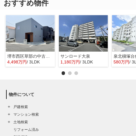
おすすめ物件
堺市西区草部の中古一戸建
サンロード大泉
泉北槇塚台
4,498万円
/ 3LDK
1,180万円
/ 3LDK
580万円
/ 3
物件について
戸建検索
マンション検索
土地検索
リフォーム済み