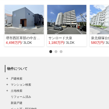
堺市西区草部の中古一戸建
サンロード大泉
泉北槇塚台
4,498万円
/ 3LDK
1,180万円
/ 3LDK
580万円
/ 3
物件について
戸建検索
マンション検索
土地検索
リフォーム済み
新築戸建
ペット可・駅近物件