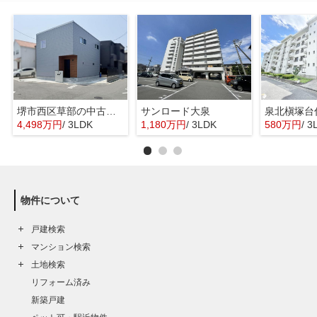
堺市西区草部の中古一戸建
サンロード大泉
泉北槇塚台
4,498万円
/ 3LDK
1,180万円
/ 3LDK
580万円
/ 3
物件について
戸建検索
マンション検索
土地検索
リフォーム済み
新築戸建