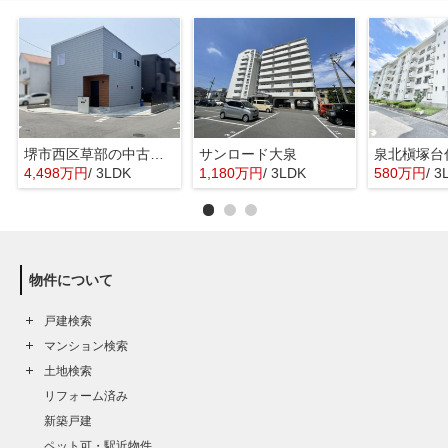
堺市西区草部の中古一戸建
サンロード大泉
泉北槇塚台
4,498万円
/ 3LDK
1,180万円
/ 3LDK
580万円
/ 3
物件について
戸建検索
マンション検索
土地検索
リフォーム済み
新築戸建
ペット可・駅近物件