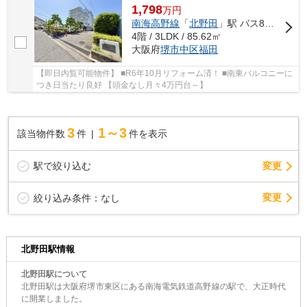
1,798
万
円
南海高野線
「
北野田
」駅 バス8分 「下出口」 停歩3分
4階 / 3LDK / 85.62㎡
大阪府
堺市中区
福田
【即日内覧可能物件】 ■R6年10月リフォーム済！ ■南東バルコニーに
つき日当たり良好 【頭金なし月々4万円台～】
3
1～3
該当物件数
件
件を表示
駅で絞り込む
変更
変更
絞り込み条件：
なし
北野田駅情報
北野田駅について
北野田駅は大阪府堺市東区にある南海電気鉄道高野線の駅で、大正時代
に開業しました。