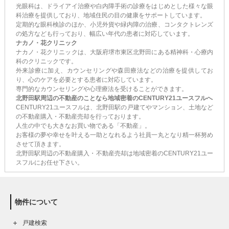
光眼科は、ドライアイ治療や白内障手術の診療をはじめとした様々な眼
科治療を提供しており、地域住民の目の健康をサポートしています。
定期的な眼科検診のほか、小児外貨や緑内障の治療、コンタクトレンズ
の処方なども行っており、幅広い年代の患者に対応しています。
ナカノ・花クリニック
ナカノ・花クリニックは、大阪府堺市東区北野田にある精神科・心療内
科のクリニックです。
外来診療に加え、カウンセリングや森田療法などの治療を提供してお
り、心のケアを必要とする患者に対応しています。
専門的なカウンセリングや心理療法を受けることができます。
北野田駅周辺の不動産のことなら地域密着のCENTURY21ユースフルへ
CENTURY21ユースフルは、北野田駅の戸建てやマンション、土地など
の不動産購入・不動産売却を行っております。
人生の中でも大きなお買い物である「不動産」。
お客様の夢や幸せを叶える一助となれるよう社員一丸となり精一杯努め
させて頂きます。
北野田駅周辺の不動産購入・不動産売却は地域密着のCENTURY21ユー
スフルにお任せ下さい。
物件について
戸建検索