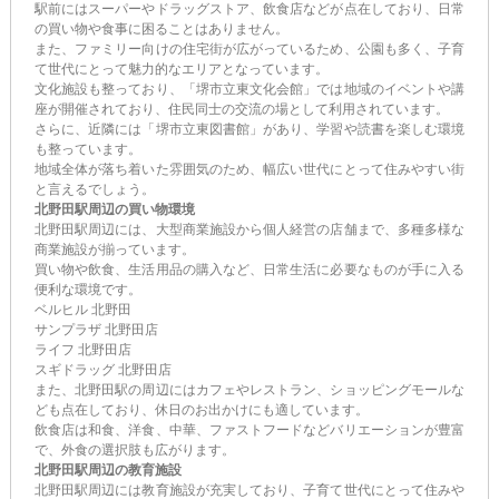
駅前にはスーパーやドラッグストア、飲食店などが点在しており、日常
の買い物や食事に困ることはありません。
また、ファミリー向けの住宅街が広がっているため、公園も多く、子育
て世代にとって魅力的なエリアとなっています。
文化施設も整っており、「堺市立東文化会館」では地域のイベントや講
座が開催されており、住民同士の交流の場として利用されています。
さらに、近隣には「堺市立東図書館」があり、学習や読書を楽しむ環境
も整っています。
地域全体が落ち着いた雰囲気のため、幅広い世代にとって住みやすい街
と言えるでしょう。
北野田駅周辺の買い物環境
北野田駅周辺には、大型商業施設から個人経営の店舗まで、多種多様な
商業施設が揃っています。
買い物や飲食、生活用品の購入など、日常生活に必要なものが手に入る
便利な環境です。
ベルヒル 北野田
サンプラザ 北野田店
ライフ 北野田店
スギドラッグ 北野田店
また、北野田駅の周辺にはカフェやレストラン、ショッピングモールな
ども点在しており、休日のお出かけにも適しています。
飲食店は和食、洋食、中華、ファストフードなどバリエーションが豊富
で、外食の選択肢も広がります。
北野田駅周辺の教育施設
北野田駅周辺には教育施設が充実しており、子育て世代にとって住みや