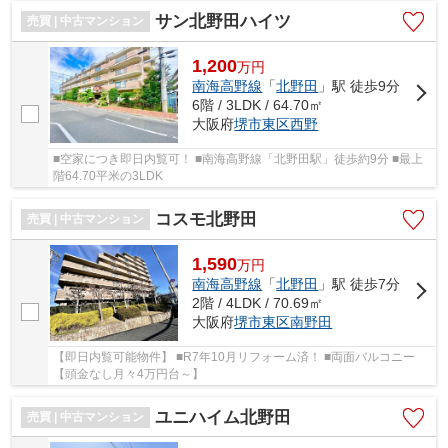
サン北野田ハイツ
売買 | 中古マンション
1,200
万
円
南海高野線
「
北野田
」駅 徒歩9分
6階 / 3LDK / 64.70㎡
大阪府
堺市東区
西野
■空家につき即日内覧可！ ■南海高野線「北野田駅」徒歩約9分 ■最上
階64.70平米の3LDK
コスモ北野田
売買 | 中古マンション
1,590
万
円
南海高野線
「
北野田
」駅 徒歩7分
2階 / 4LDK / 70.69㎡
大阪府
堺市東区
南野田
【即日内覧可能物件】 ■R7年10月リフォーム済！ ■両面バルコニー
【頭金なし月々4万円台～】
ユニハイム北野田
売買 | 中古マンション