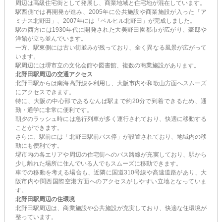
周辺は高級住宅街として発展し、商業地域と住宅地が混在しています。
駅西側では再開発が進み、2005年に公共施設や商業施設が入った「ア
ミナス北野田」、2007年には「ベルヒル北野田」が完成しました。
駅の西方には1930年代に開発された大美野田園都市が広がり、豪邸や
洋館が立ち並んでいます。
一方、駅東側には古い街並みが残っており、全く異なる風景が広がって
います。
駅周辺には堺市立の文化会館や図書館、複数の商業施設があります。
北野田駅周辺の交通アクセス
北野田駅からは南海高野線を利用し、大阪市内や和歌山方面へスムーズ
にアクセスできます。
特に、大阪の中心部であるなんば駅まで約20分で到着できるため、通
勤・通学に非常に便利です。
朝夕のラッシュ時には急行列車が多く運行されており、快適に移動する
ことができます。
さらに、駅前には「北野田駅前バス停」が設置されており、地域内の移
動にも便利です。
堺市内の各エリアや周辺の住宅街へのバス路線が充実しており、駅から
少し離れた場所に住んでいる人でもスムーズに移動できます。
車での移動を考える場合も、近隣に国道310号線や高速道路があり、大
阪市内や関西国際空港方面へのアクセスがしやすい立地となっていま
す。
北野田駅周辺の住環境
北野田駅周辺は、商業施設や公共施設が充実しており、快適な住環境が
整っています。