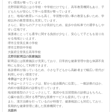
すい環境が整っています。
北野田駅周辺には小学校・中学校だけでなく、高等教育機関もあり、子
どもたちが安心して学べる環境が整っています。
また、地域の教育レベルも高く、学習塾や習い事の教室も多いため、学
校以外の教育環境も充実しています。
さらに、駅からのアクセスが良好なため、徒歩や自転車での通学もしや
すい立地です。
保護者にとっても通学に関する負担が少なく、安心して子どもを送り出
せる地域といえます。
堺市立登美丘東小学校
堺市立野田中学校
大阪府立登美丘高等学校
北野田駅周辺の医療施設
駅周辺には医療施設が充実しており、日常的な健康管理や急な体調不良
時にも安心して利用できます。
各診療科が揃っているため、小さな子どもから高齢者まで幅広い世代が
利用しやすい環境です。
今井はーとクリニック
今井はーとクリニックは、駅から徒歩圏内に位置し、一般診療のほか、
内科や循環器科の診察を行っています。
地域密着型のクリニックとして、風邪や生活習慣病の診察はもちろん、
心臓や血圧に関する専門的な医療サービスも提供しています。
また、漢方治療を行っているのが特徴で、健康相談にも対応しており、
長期的な健康管理に適した医療機関です。
光眼科