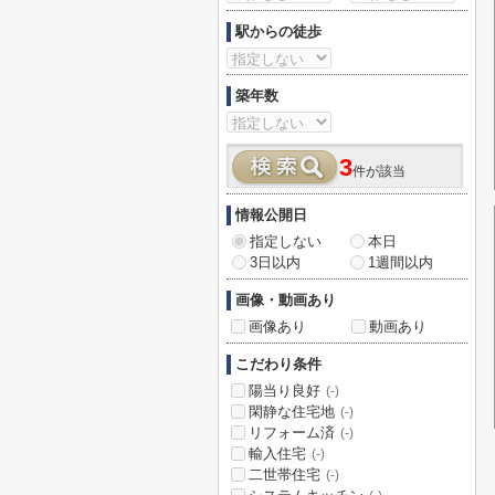
駅からの徒歩
築年数
3
件が該当
情報公開日
指定しない
本日
3日以内
1週間以内
画像・動画あり
画像あり
動画あり
こだわり条件
陽当り良好
(-)
閑静な住宅地
(-)
リフォーム済
(-)
輸入住宅
(-)
二世帯住宅
(-)