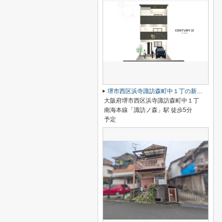
堺市西区浜寺諏訪森町中１丁の新築一戸建
大阪府堺市西区浜寺諏訪森町中１丁
南海本線「諏訪ノ森」駅 徒歩5分
予定