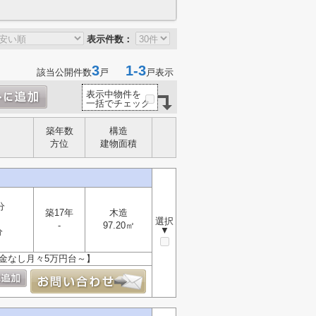
表示件数：
3
1-3
該当公開件数
戸
戸表示
表示中物件を
一括でチェック
築年数
構造
方位
建物面積
分
築17年
木造
選択
-
97.20㎡
▼
分
頭金なし月々5万円台～】