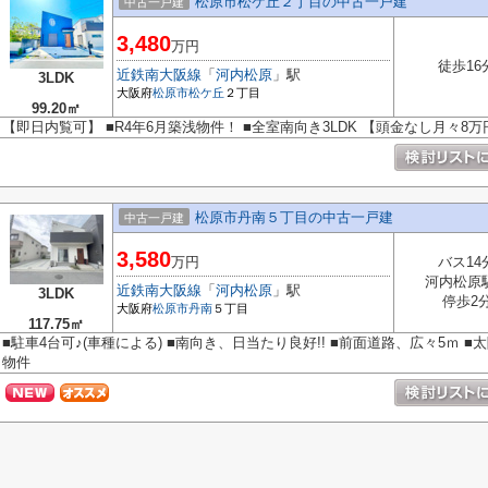
松原市松ケ丘２丁目の中古一戸建
中古一戸建
3,480
万円
徒歩16
近鉄南大阪線
「
河内松原
」駅
3LDK
大阪府
松原市
松ケ丘
２丁目
99.20㎡
【即日内覧可】 ■R4年6月築浅物件！ ■全室南向き3LDK 【頭金なし月々8
松原市丹南５丁目の中古一戸建
中古一戸建
3,580
万円
バス14
河内松原
近鉄南大阪線
「
河内松原
」駅
3LDK
停歩2
大阪府
松原市
丹南
５丁目
117.75㎡
■駐車4台可♪(車種による) ■南向き、日当たり良好!! ■前面道路、広々5ｍ 
物件