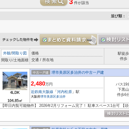
3
件が該当
並び順：
外観
/
間取り図
価格
駅徒歩
停歩
交通 / 所在地
間取り/土地面積
堺市美原区多治井の中古一戸建
中古一戸建
2,480
万円
バス19
下黒山
近鉄南大阪線
「
河内松原
」駅
4LDK
停歩6
大阪府
堺市美原区
多治井
104.85㎡
【即日内覧可能物件】 2026年2月リフォーム完了！ 駐車スペース1台可 【