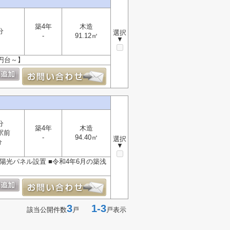
築4年
木造
分
選択
-
91.12㎡
▼
万円台～】
分
築4年
木造
駅前
-
94.40㎡
選択
分
▼
■太陽光パネル設置 ■令和4年6月の築浅
3
1-3
該当公開件数
戸
戸表示