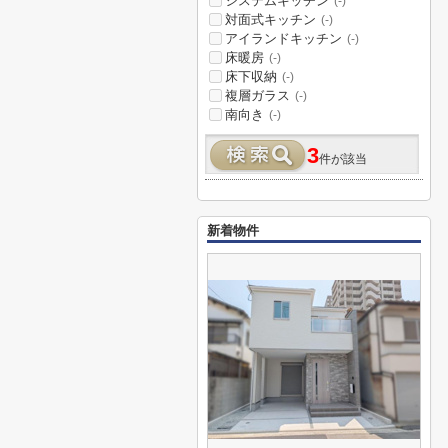
システムキッチン
(-)
対面式キッチン
(-)
アイランドキッチン
(-)
床暖房
(-)
床下収納
(-)
複層ガラス
(-)
南向き
(-)
3
件が該当
新着物件