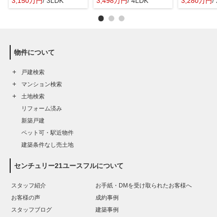
3,150万円
/ 3LDK
3,498万円
/ 4LDK
3,280万円
/
物件について
戸建検索
マンション検索
土地検索
リフォーム済み
新築戸建
ペット可・駅近物件
建築条件なし売土地
センチュリー21ユースフルについて
スタッフ紹介
お手紙・DMを受け取られたお客様へ
お客様の声
成約事例
スタッフブログ
建築事例