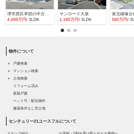
堺市西区草部の中古一戸建
サンロード大泉
泉北槇塚台
4,498万円
/ 3LDK
1,180万円
/ 3LDK
580万円
/ 3
物件について
戸建検索
マンション検索
土地検索
リフォーム済み
新築戸建
ペット可・駅近物件
建築条件なし売土地
センチュリー21ユースフルについて
スタッフ紹介
お手紙・DMを受け取られたお客様へ