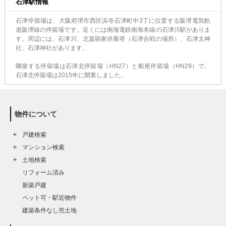
石津駅情報
石津停留場は、大阪府堺市西区浜寺石津町中3丁に位置する阪堺電気軌
道阪堺線の停留場です。近くには南海電鉄南海本線の石津川駅がありま
す。周辺には、石津川、北畠顕家供養塔（石津合戦の場所）、石津太神
社、石津神社があります。
隣接する停留場は石津北停留場（HN27）と船尾停留場（HN29）で、
石津北停留場は2015年に開業しました。
物件について
戸建検索
マンション検索
土地検索
リフォーム済み
新築戸建
ペット可・駅近物件
建築条件なし売土地