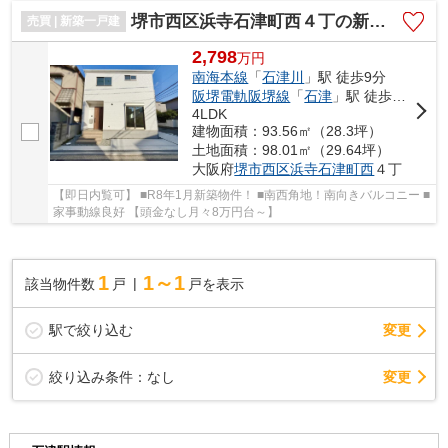
堺市西区浜寺石津町西４丁の新築一戸建
売買 | 新築一戸建
2,798
万
円
南海本線
「
石津川
」駅 徒歩9分
阪堺電軌阪堺線
「
石津
」駅 徒歩10分
4LDK
建物面積：93.56㎡（28.3坪）
土地面積：98.01㎡（29.64坪）
大阪府
堺市西区
浜寺石津町西
４丁
【即日内覧可】 ■R8年1月新築物件！ ■南西角地！南向きバルコニー ■
家事動線良好 【頭金なし月々8万円台～】
1
1～1
該当物件数
戸
戸を表示
駅で絞り込む
変更
変更
絞り込み条件：
なし